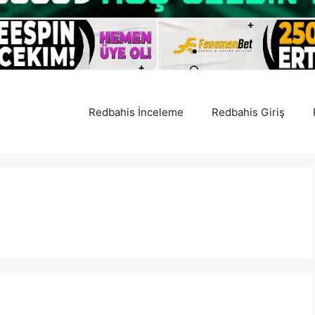
Redbahis İnceleme
Redbahis Giriş